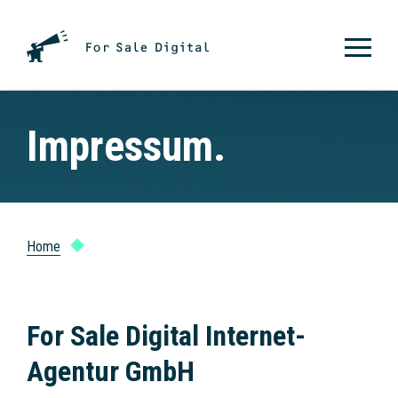
Zum
Inhalt
Togg
springen
Navi
Portfolio.
Impressum.
Leistungen & Produkte.
Über uns.
Jobs.
Home
Impressum
Kontakt.
For Sale Digital Internet-
Impressum.
Agentur GmbH
Datenschutz.